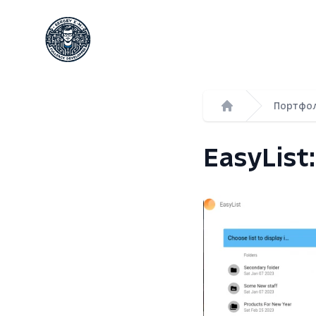
Сергей Емельянов - частный PHP-программист
Портфо
Главная
EasyList