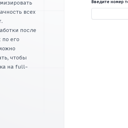
Введите номер 
имизировать
рачность всех
.
аботки после
 по его
зможно
ать, чтобы
а на full-