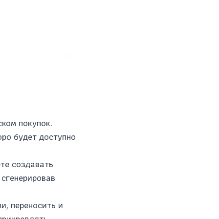
ском покупок.
коро будет доступно
ете создавать
 сгенерировав
и, переносить и
прикреплять