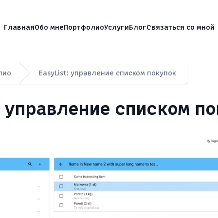
, разработчик Vtiger CRM
Главная
Обо мне
Портфолио
Услуги
Блог
Связаться со мной
лио
EasyList: управление списком покупок
: управление списком п