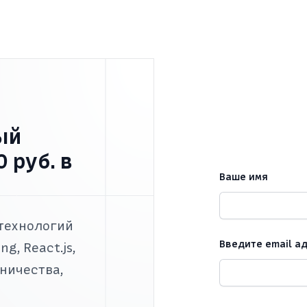
ый
 руб. в
Ваше имя
 технологий
Введите email а
ng, React.js,
ничества,