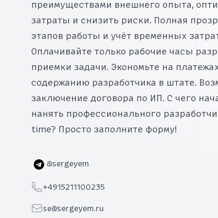
преимуществами внешнего опыта, опт
затраты и снизить риски. Полная проз
этапов работы и учёт временных затрат
Оплачивайте только рабочие часы разр
приемки задачи. Экономьте на платежах
содержанию разработчика в штате. Во
заключение договора по ИП. С чего нач
нанять профессионального разработчик
time? Просто заполните форму!
Telegram
@sergeyem
Telephone
+4915211100235
Email
se@sergeyem.ru