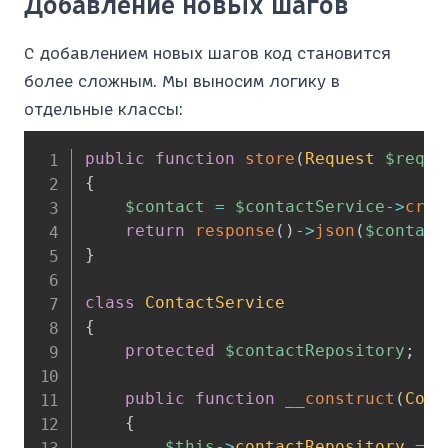
Добавление новых шагов
С добавлением новых шагов код становится
более сложным. Мы выносим логику в
отдельные классы:
public
function
store
(
Request
$reque
{
$contact
=
$contactService
->
crea
return
response
(
)
->
json
(
$contact
}
class
ContactService
{
protected
$contactRepository
;
public
function
__construct
(
Cont
{
$this
->
contactRepository
=
$