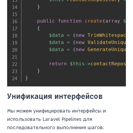
}
public
function
create
(
array
$da
{
$data
=
(
new
TrimWhitespace
(
$data
=
(
new
ValidateUniqueE
$data
=
(
new
GenerateUniqueI
return
$this
->
contactReposit
}
}
Унификация интерфейсов
Мы можем унифицировать интерфейсы и
использовать Laravel Pipelines для
последовательного выполнения шагов: