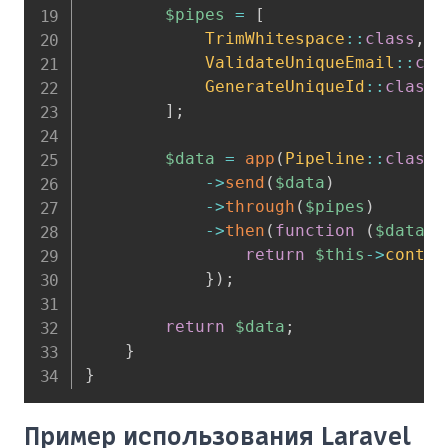
$pipes
=
[
TrimWhitespace
::
class
,
ValidateUniqueEmail
::
cla
GenerateUniqueId
::
class
,
]
;
$data
=
app
(
Pipeline
::
class
)
->
send
(
$data
)
->
through
(
$pipes
)
->
then
(
function
(
$data
)
return
$this
->
contac
}
)
;
return
$data
;
}
}
Пример использования Laravel