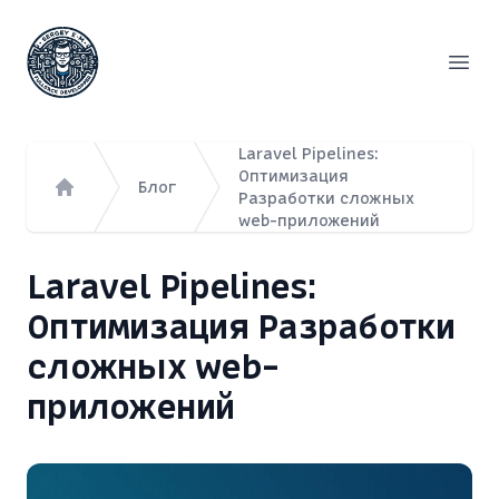
Сергей Емельянов - частный PHP-программист, раз
Откр
Laravel Pipelines:
Оптимизация
Блог
Разработки сложных
Главная
web-приложений
Laravel Pipelines:
Оптимизация Разработки
сложных web-
приложений