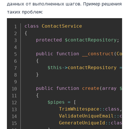
данных от выполненных шагов. Пример решения
таких проблем:
class
ContactService
{
protected
$contactRepository
;
public
function
__construct
(
Cont
{
$this
->
contactRepository
=
$
}
public
function
create
(
array
$da
{
$pipes
=
[
TrimWhitespace
::
class
,
ValidateUniqueEmail
::
cla
GenerateUniqueId
::
class
,