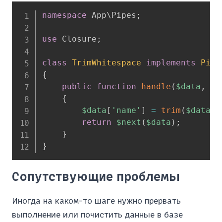
namespace
App
\
Pipes
;
use
Closure
;
class
TrimWhitespace
implements
Pipe
{
public
function
handle
(
$data
,
Cl
{
$data
[
'name'
]
=
trim
(
$data
[
'
return
$next
(
$data
)
;
}
}
Сопутствующие проблемы
Иногда на каком-то шаге нужно прервать
выполнение или почистить данные в базе