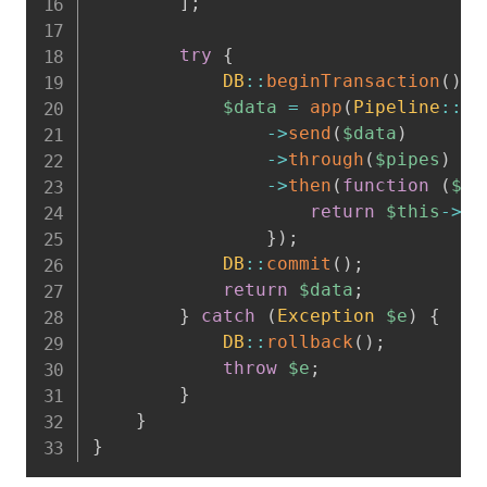
]
;
try
{
DB
::
beginTransaction
(
)
;
$data
=
app
(
Pipeline
::
cl
->
send
(
$data
)
->
through
(
$pipes
)
->
then
(
function
(
$da
return
$this
->
co
}
)
;
DB
::
commit
(
)
;
return
$data
;
}
catch
(
Exception
$e
)
{
DB
::
rollback
(
)
;
throw
$e
;
}
}
}