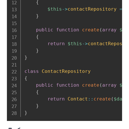
{
$this
->
contactRepository
=
$
}
public
function
create
(
array
$da
{
return
$this
->
contactReposit
}
}
class
ContactRepository
{
public
function
create
(
array
$da
{
return
Contact
::
create
(
$data
}
}