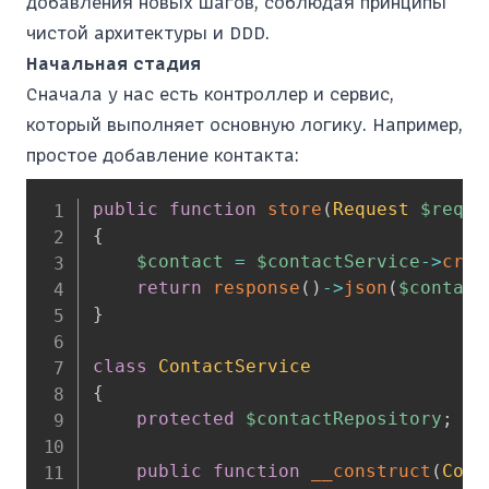
добавления новых шагов, соблюдая принципы
чистой архитектуры и DDD.
Начальная стадия
Сначала у нас есть контроллер и сервис,
который выполняет основную логику. Например,
простое добавление контакта:
public
function
store
(
Request
$reque
{
$contact
=
$contactService
->
crea
return
response
(
)
->
json
(
$contact
}
class
ContactService
{
protected
$contactRepository
;
public
function
__construct
(
Cont