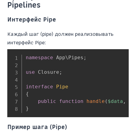
Pipelines
Интерфейс Pipe
Каждый шаг (pipe) должен реализовывать
интерфейс Pipe:
namespace
App
\
Pipes
;
use
Closure
;
interface
Pipe
{
public
function
handle
(
$data
,
Cl
}
Пример шага (Pipe)