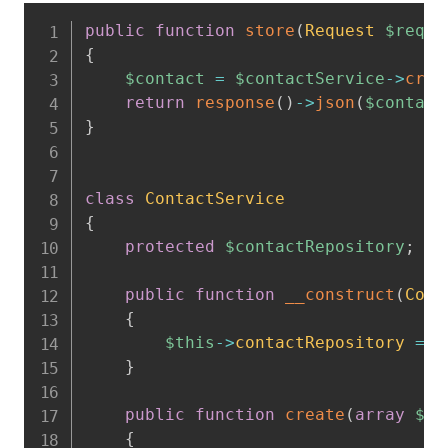
public
function
store
(
Request
$reque
{
$contact
=
$contactService
->
crea
return
response
(
)
->
json
(
$contact
}
class
ContactService
{
protected
$contactRepository
;
public
function
__construct
(
Cont
{
$this
->
contactRepository
=
$
}
public
function
create
(
array
$da
{