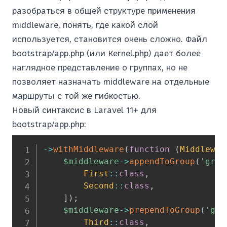
разобраться в общей структуре применения
middleware, понять, где какой слой
используется, становится очень сложно. Файл
bootstrap/app.php (или Kernel.php) дает более
наглядное представление о группах, но не
позволяет назначать middleware на отдельные
маршруты с той же гибкостью.
Новый синтаксис в Laravel 11+ для
bootstrap/app.php:
->
withMiddleware
(
function
(
Middlewar
$middleware
->
appendToGroup
(
'grou
First
::
class
,
Second
::
class
,
]
)
;
$middleware
->
prependToGroup
(
'gro
Third
::
class
,