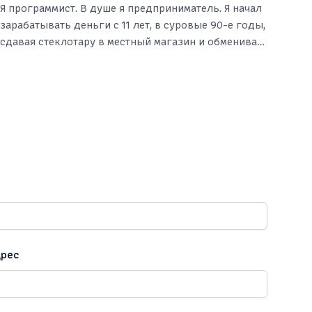
Я программист. В душе я предприниматель. Я начал
зарабатывать деньги с 11 лет, в суровые 90-е годы,
сдавая стеклотару в местный магазин и обменивая
её на сладости. Я зарабатывал столько, что хватало
на разные вкусняшки.
дрес