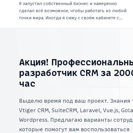
Я запустил собственный бизнес и намеренно
сделал всё возможное, чтобы работать из любой
точки мира. Иногда я сижу с своём кабинете с
большим 27-дюймовым монитором в своей
квартире в г. Чебоксары. Иногда я нахожусь в
офисе или в каком-нибудь кафе в другом городе.
Акция! Профессиональн
разработчик CRM за 2000
час
Выделю время под ваш проект. Знания
Vtiger CRM, SuiteCRM, Laravel, Vue.js, Gola
Wordpress. Предлагаю варианты сотруд
которые помогут вам воспользоваться