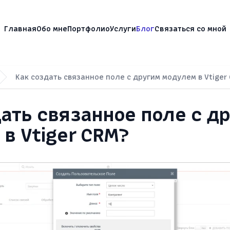
, разработчик Vtiger CRM
Главная
Обо мне
Портфолио
Услуги
Блог
Связаться со мной
Как создать связанное поле с другим модулем в Vtiger
ать связанное поле с д
в Vtiger CRM?