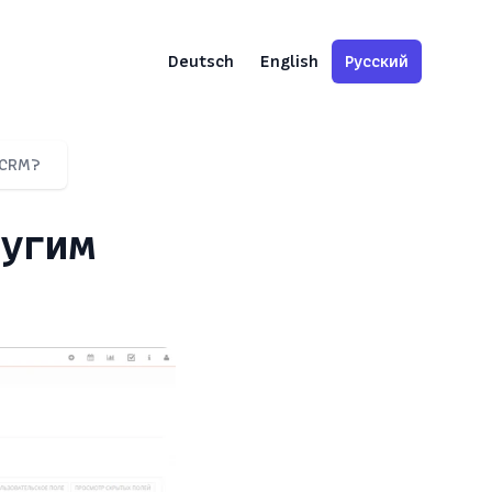
Deutsch
English
Русский
 CRM?
ругим