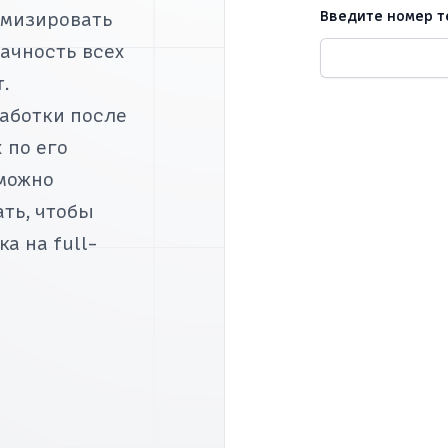
Введите номер 
имизировать
рачность всех
.
аботки после
 по его
зможно
ать, чтобы
а на full-