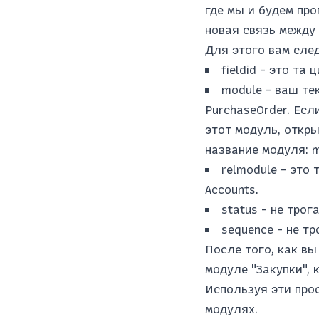
где мы и будем про
новая связь между
Для этого вам сле
fieldid - это та
module - ваш те
PurchaseOrder. Есл
этот модуль, откры
название модуля: m
relmodule - это
Accounts.
status - не трог
sequence - не т
После того, как вы
модуле "Закупки", 
Используя эти про
модулях.