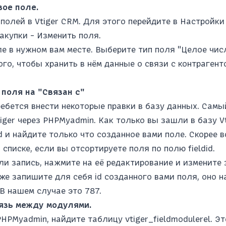
вое поле.
полей в Vtiger CRM. Для этого перейдите в Настройки
акупки - Изменить поля.
е в нужном вам месте. Выберите тип поля "Целое числ
го, чтобы хранить в нём данные о связи с контрагент
 поля на "Связан с"
ребется внести некоторые правки в базу данных. Самы
tiger через PHPMyadmin. Как только вы зашли в базу Vt
ld и найдите только что созданное вами поле. Скорее в
списке, если вы отсортируете поля по полю fieldid.
ли запись, нажмите на её редактирование и измените
Также запишите для себя id созданного вами поля, оно 
В нашем случае это 787.
вязь между модулями.
PHPMyadmin, найдите таблицу vtiger_fieldmodulerel. Эт