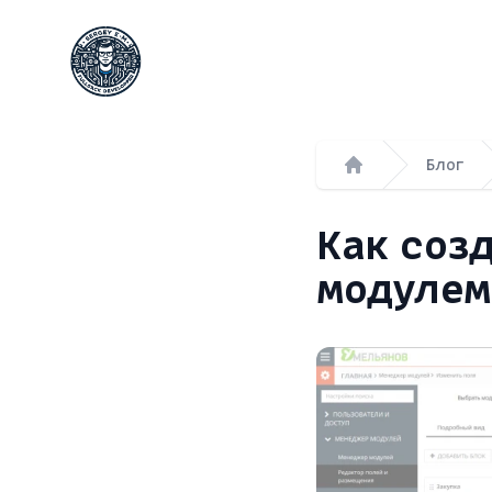
Сергей Емельянов - частный PHP-программист
Блог
Главная
Как созд
модулем 