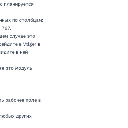
ас планируется
нных по столбцам:
 787.
шем случае это
ейдите в Vtiger в
видите в ней
ае это модуль
ть рабочее поле в
 любых других