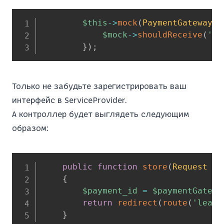
$this
->
mock
(
PaymentGatewaySe
$mock
->
shouldReceive
(
'do
}
)
;
Только не забудьте зарегистрировать ваш
интерфейс в ServiceProvider.
А контроллер будет выглядеть следующим
образом:
public
function
store
(
Request
$r
{
$payment_id
=
$paymentGatewa
return
redirect
(
route
(
'leads
}