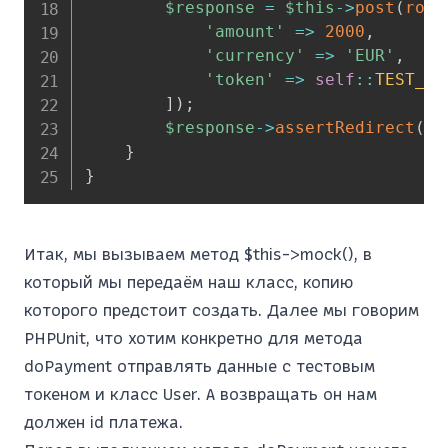
$response
=
$this
->
post
(
rout
'amount'
=>
2000
,
'currency'
=>
'EUR'
,
'token'
=>
self
::
TEST_TO
]
)
;
$response
->
assertRedirect
(
'/
}
}
Итак, мы вызываем метод $this->mock(), в
который мы передаём наш класс, копию
которого предстоит создать. Далее мы говорим
PHPUnit, что хотим конкретно для метода
doPayment отправлять данные с тестовым
токеном и класс User. А возвращать он нам
должен id платежа.