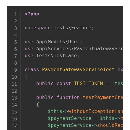
<?php
namespace
Tests
\
Feature
;
use
App
\
Models
\
User
;
use
App
\
Services
\
PaymentGatewayServi
use
Tests
\
TestCase
;
class
PaymentGatewayServiceTest
exte
{
public
const
TEST_TOKEN
=
'test_
public
function
testPaymentCreat
{
$this
->
withoutExceptionHandl
$paymentService
=
$this
->
moc
$paymentService
->
shouldRecei