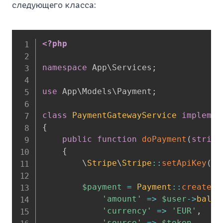
следующего класса:
<?php
namespace
App
\
Services
;
use
App
\
Models
\
Payment
;
class
PaymentGatewayService
implemen
{
public
function
doPayment
(
string
{
\
Stripe
\
Stripe
::
setApiKey
(
co
$payment
=
Payment
::
create
(
[
'amount'
=>
$user
->
balan
'currency'
=>
'EUR'
,
'source'
=>
$token
,