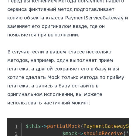
Перед выполнением метода doPayment нашего
сервиса фиктивный метод подготавливает
копию объекта класса PaymentServiceGateway и
заменяет его оригиналом везде, где он
появляется при выполнении.
В случае, если в вашем классе несколько
методов, например, один выполняет приём
платежа, а другой сохраняет его в базу и вы
хотите сделать Mock только метода по приёму
платежа, а запись в базу оставить в
оригинальном исполнении, вы можете
использовать частичный мокинг:
$this
->
partialMock
(
PaymentGatewaySer
$mock
->
shouldReceive
(
'do