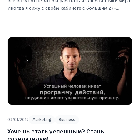
всё возможное, чтобы работать из любой точки мира.
Иногда я сижу с своём кабинете с большим 27-
дюймовым монитором в своей квартире в г.
Чебоксары. Иногда я нахожусь в офисе или в каком-
нибудь кафе в другом городе.
03/01/2019
Marketing
Business
Хочешь стать успешным? Стань
созидателем!