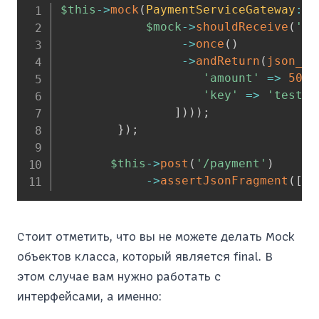
$this
->
mock
(
PaymentServiceGateway
::
c
$mock
->
shouldReceive
(
'do
->
once
(
)
->
andReturn
(
json_de
'amount'
=>
5000
'key'
=>
'test_k
]
)
)
)
;
}
)
;
$this
->
post
(
'/payment'
)
->
assertJsonFragment
(
[
'a
Стоит отметить, что вы не можете делать Mock
объектов класса, который является final. В
этом случае вам нужно работать с
интерфейсами, а именно: