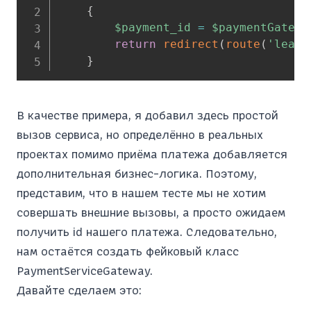
{
$payment_id
=
$paymentGatewa
return
redirect
(
route
(
'leads
}
В качестве примера, я добавил здесь простой
вызов сервиса, но определённо в реальных
проектах помимо приёма платежа добавляется
дополнительная бизнес-логика. Поэтому,
представим, что в нашем тесте мы не хотим
совершать внешние вызовы, а просто ожидаем
получить id нашего платежа. Следовательно,
нам остаётся создать фейковый класс
PaymentServiceGateway.
Давайте сделаем это: