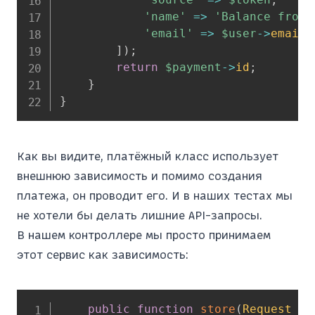
'name'
=>
'Balance from 
'email'
=>
$user
->
email
]
)
;
return
$payment
->
id
;
}
}
Как вы видите, платёжный класс использует
внешнюю зависимость и помимо создания
платежа, он проводит его. И в наших тестах мы
не хотели бы делать лишние API-запросы.
В нашем контроллере мы просто принимаем
этот сервис как зависимость:
public
function
store
(
Request
$r