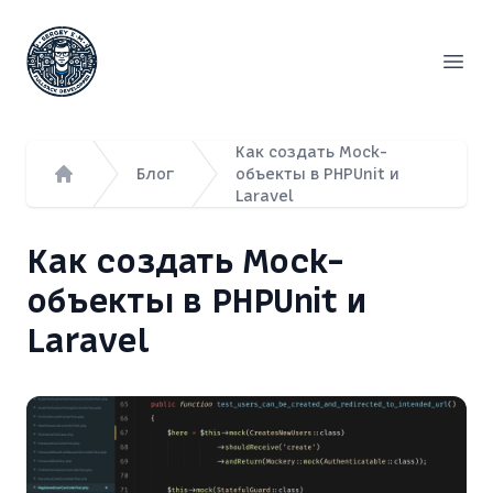
Сергей Емельянов - частный PHP-программист, раз
Откр
Как создать Mock-
Блог
объекты в PHPUnit и
Laravel
Главная
Как создать Mock-
объекты в PHPUnit и
Laravel