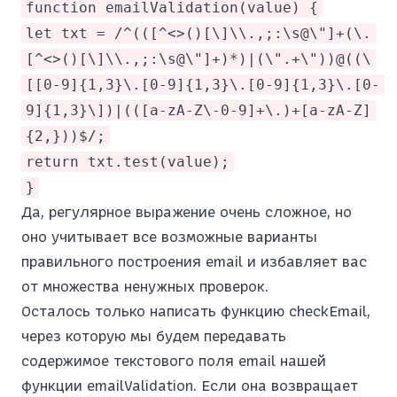
function emailValidation(value) {
let txt = /^(([^<>()[\]\\.,;:\s@\"]+(\.
[^<>()[\]\\.,;:\s@\"]+)*)|(\".+\"))@((\
[[0-9]{1,3}\.[0-9]{1,3}\.[0-9]{1,3}\.[0-
9]{1,3}\])|(([a-zA-Z\-0-9]+\.)+[a-zA-Z]
{2,}))$/;
return txt.test(value);
}
Да, регулярное выражение очень сложное, но
оно учитывает все возможные варианты
правильного построения email и избавляет вас
от множества ненужных проверок.
Осталось только написать функцию checkEmail,
через которую мы будем передавать
содержимое текстового поля email нашей
функции emailValidation. Если она возвращает