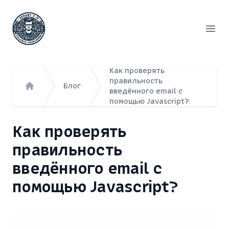
Сергей Емельянов - частный PHP-программист, раз
Откр
Как проверять
правильность
Блог
введённого email с
Главная
помощью Javascript?
Как проверять
правильность
введённого email с
помощью Javascript?