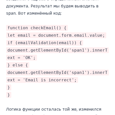
документа. Результат мы будем выводить в
span. Вот изменённый код:
function checkEmail() {
let email = document.form.email.value;
if (emailValidation(email)) {
document.getElementById('span1').innerT
ext = 'OK';
} else {
document.getElementById('span1').innerT
ext = 'Email is incorrect';
}
}
Логика функции осталась той же, изменился