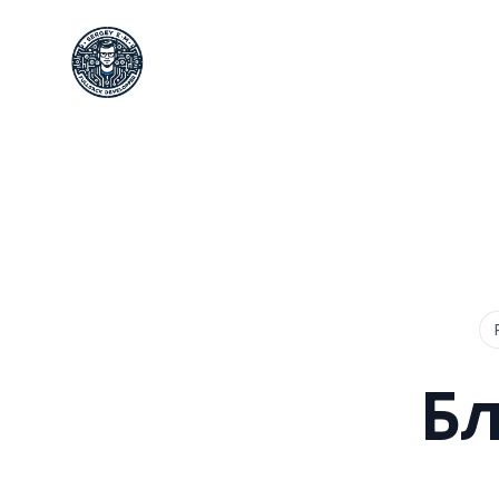
Сергей Емельянов - частный PHP-программист
Бл