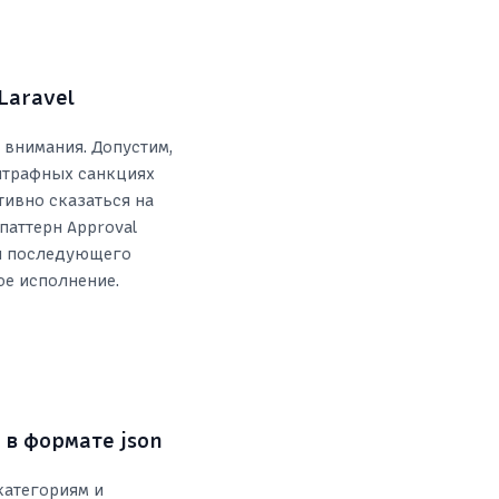
Laravel
 внимания. Допустим,
 штрафных санкциях
тивно сказаться на
паттерн Approval
ля последующего
ое исполнение.
 в формате json
категориям и