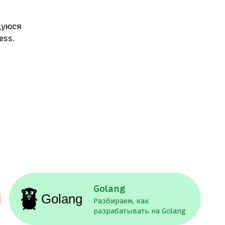
щуюся
ess.
Golang
Разбираем, как
разрабатывать на Golang