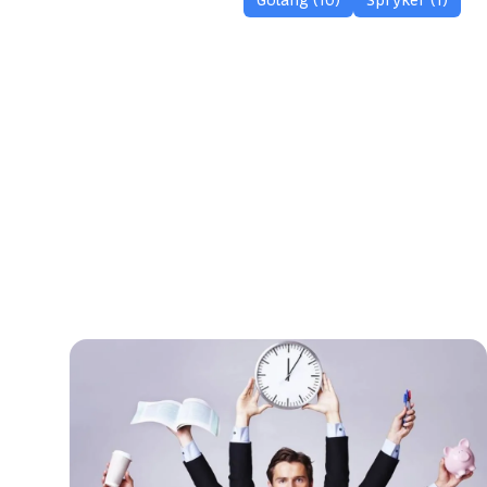
Golang (10)
Spryker (1)