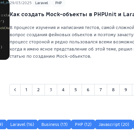
29/03/2025
Laravel
PHP
Как создать Mock-объекты в PHPUnit и Lar
В процессе изучения и написания тестов, самой сложно
вопрос создания фейковых объектов и поэтому зачасту
процесс стороной и редко пользовался всеми возможно
когда я имею ясное представление об этой теме, решил
статью по созданию Mock-объектов.
1
2
3
4
5
6
7
8
9
9)
Laravel (16)
Business (13)
PHP (12)
Javascript (20)