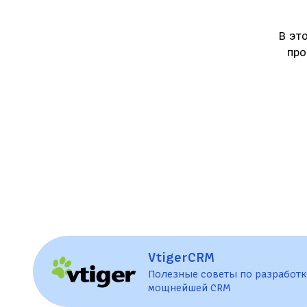
В эт
про
VtigerCRM
Полезные советы по разработк
мощнейшей CRM