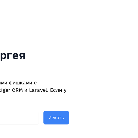
ергея
ными фишками с
ger CRM и Laravel. Если у
Искать