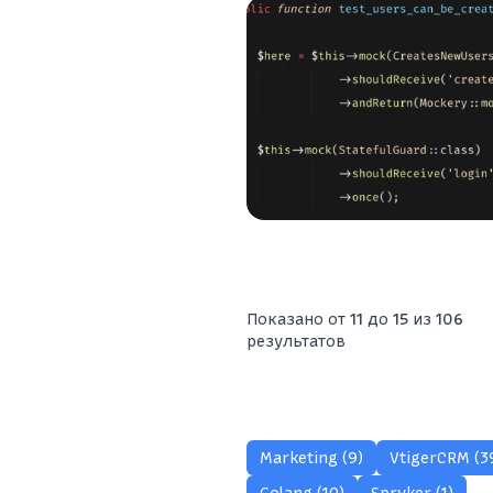
Показано от
11
до
15
из
106
результатов
Marketing (9)
VtigerCRM (3