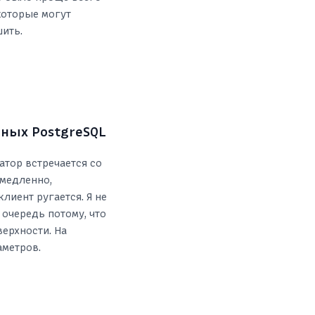
которые могут
ить.
ных PostgreSQL
тор встречается со
 медленно,
лиент ругается. Я не
 очередь потому, что
верхности. На
аметров.