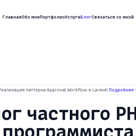
, разработчик Vtiger CRM
Главная
Обо мне
Портфолио
Услуги
Блог
Связаться со мной
Реализация паттерна Approval Workflow в Laravel
Подробнее
ог частного P
программиста