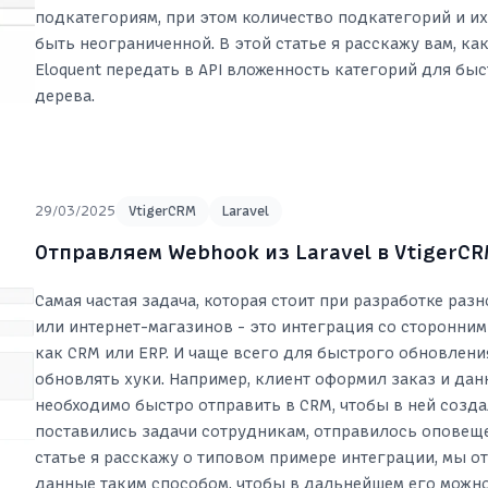
подкатегориям, при этом количество подкатегорий и и
быть неограниченной. В этой статье я расскажу вам, к
Eloquent передать в API вложенность категорий для бы
дерева.
29/03/2025
VtigerCRM
Laravel
Отправляем Webhook из Laravel в VtigerC
Самая частая задача, которая стоит при разработке раз
или интернет-магазинов - это интеграция со сторонним
как CRM или ERP. И чаще всего для быстрого обновлен
обновлять хуки. Например, клиент оформил заказ и дан
необходимо быстро отправить в CRM, чтобы в ней созда
поставились задачи сотрудникам, отправилось оповеще
статье я расскажу о типовом примере интеграции, мы о
данные таким способом, чтобы в дальнейшем его можн