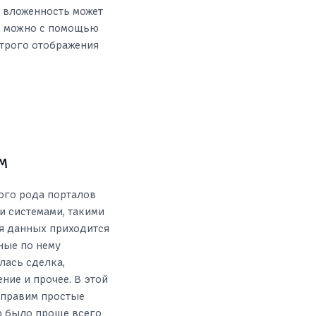
х вложенность может
ак можно с помощью
строго отображения
RM
ного рода порталов
и системами, такими
ия данных приходится
ные по нему
лась сделка,
ние и прочее. В этой
тправим простые
о было проще всего