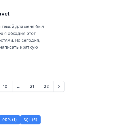
avel
й темой для меня был
ю я обходил этот
стями. Но сегодня,
 написать краткую
10
...
21
22
CRM (1)
SQL (5)