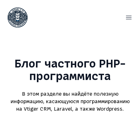
Сергей Емельянов - частный PHP-программист, раз
Откр
Блог частного PHP-
программиста
В этом разделе вы найдёте полезную
информацию, касающуюся программированию
на Vtiger CRM, Laravel, а также Wordpress.